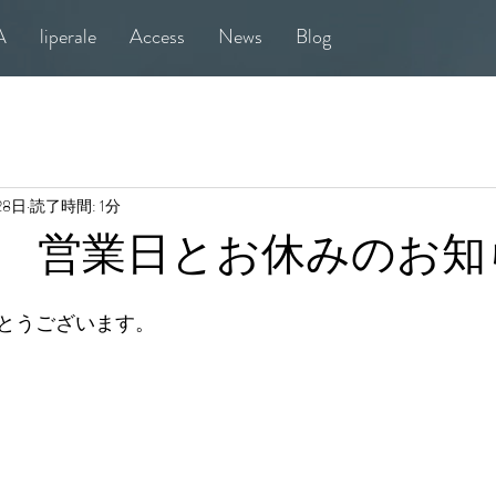
A
liperale
Access
News
Blog
28日
読了時間: 1分
 営業日とお休みのお知
とうございます。