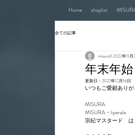
Home
shoplist
MISUR
全ての記事
misura0
2022年11月
年末年始
更新日：
2022年12月16日
いつもご愛顧ありが
MISURA
MISURA・liperale
宗紀マスタード　は